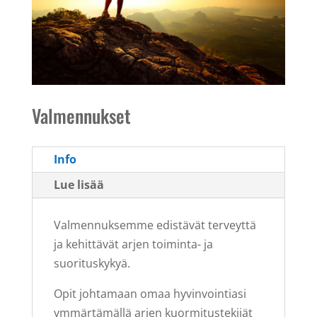
Valmennukset
Info
Lue lisää
Valmennuksemme edistävät terveyttä
ja kehittävät arjen toiminta- ja
suorituskykyä.
Opit johtamaan omaa hyvinvointiasi
ymmärtämällä arjen kuormitustekijät