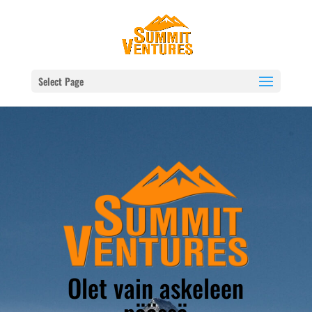
Select Page
Olet vain askeleen