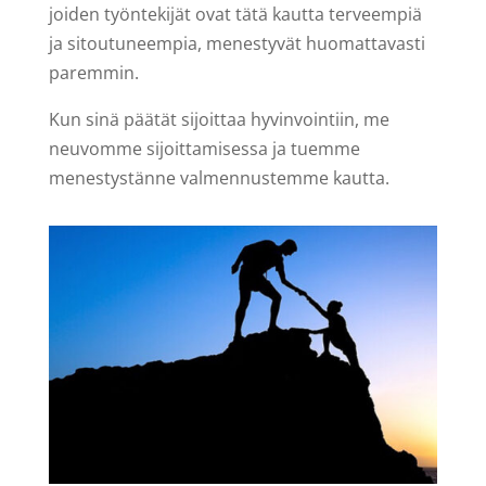
joiden työntekijät ovat tätä kautta terveempiä
ja sitoutuneempia, menestyvät huomattavasti
paremmin.
Kun sinä päätät sijoittaa hyvinvointiin, me
neuvomme sijoittamisessa ja tuemme
menestystänne valmennustemme kautta.