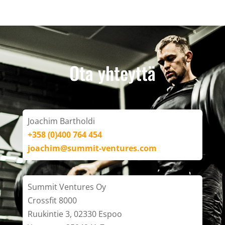
Ota yhteyttä
Joachim Bartholdi
+358 (0)400 764 454
joachim@summit-ventures.com
Summit Ventures Oy
Crossfit 8000
Ruukintie 3, 02330 Espoo