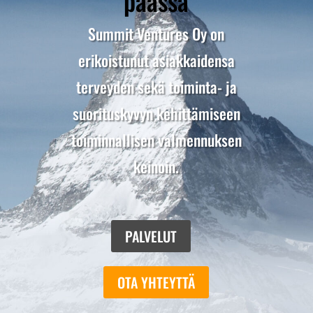
päässä
Summit Ventures Oy on
erikoistunut asiakkaidensa
terveyden sekä toiminta- ja
suorituskyvyn kehittämiseen
toiminnallisen valmennuksen
keinoin.
PALVELUT
OTA YHTEYTTÄ